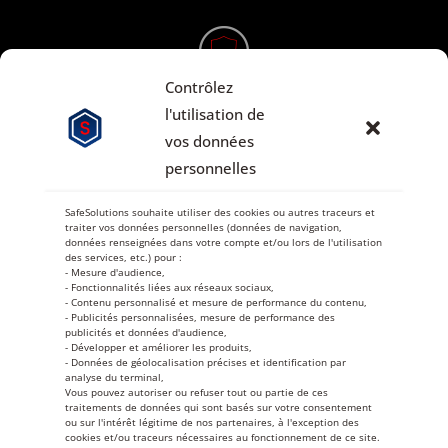
Contrôlez
Interface sécurisée
l'utilisation de
vos données
personnelles
SafeSolutions souhaite utiliser des cookies ou autres traceurs et
traiter vos données personnelles (données de navigation,
Vos données
données renseignées dans votre compte et/ou lors de l'utilisation
sont protégées
des services, etc.) pour :
- Mesure d'audience,
- Fonctionnalités liées aux réseaux sociaux,
- Contenu personnalisé et mesure de performance du contenu,
- Publicités personnalisées, mesure de performance des
publicités et données d'audience,
- Développer et améliorer les produits,
- Données de géolocalisation précises et identification par
analyse du terminal,
Vous pouvez autoriser ou refuser tout ou partie de ces
Copyright 2025
By Data-Perso
– All Rights Reserved
traitements de données qui sont basés sur votre consentement
ou sur l'intérêt légitime de nos partenaires, à l'exception des
cookies et/ou traceurs nécessaires au fonctionnement de ce site.